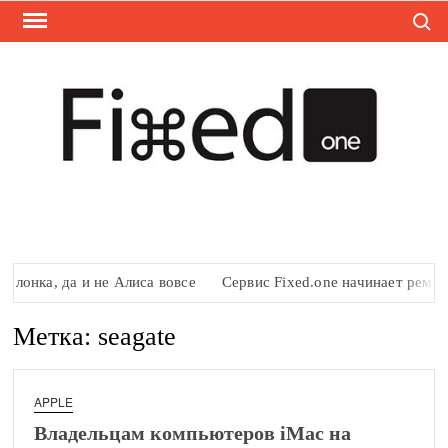
Поиск
Перейти
к
содержимому
НО
Новост
Fixed.o
FIX
онка, да и не Алиса вовсе
Сервис Fixed.one начинает ремонтир
Метка:
seagate
APPLE
Владельцам компьютеров iMac на