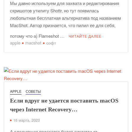
Мы давно используем для захвата и редактирования
И снова про то, как легко и непринужденно разбить экран
скришотов утилиту Shottr, но тут появилась
Макбука…
любопытная бесплатная альтернатива под названием
Приглашаем в пятницу 20 марта на весенний квиз!
MacShot. Автор признается, что пилил ее для себя,
WiFi в офисе Fixed.one стал еще ближе к посетителям
потому что а) Flameshot …
ЧИТАЙТЕ ДАЛЕЕ
apple
macshot
софт
А когда уже можно менять аккумулятор в айфоне? —
отвечает команда Fixed.one
Реклама Apple: с чего все начиналось
Что ждет Apple дальше?
Средняя стоимость ремонта iPhone в Fixed.one
Мы в Fixed.one нашли куда девать невостребованные
APPLE
СОВЕТЫ
айфоны!
Если вдруг не удается поставить macOS
Прогрессивные скидки на ремонт айфонов в Fixed.one!
через Internet Recovery…
16 марта, 2023
А следующая подсказка будет системным