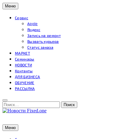
Перейти
Меню
к
содержимому
Сервис
Apple
Яндекс
Запись на ремонт
Вызвать курьера
Статус заказа
МАРКЕТ
Семинары
НОВОСТИ
Контакты
ДЛЯ БИЗНЕСА
ОБУЧЕНИЕ
РАССЫЛКА
Поиск:
Поиск
Новости Fixed.one
Новости Fixed.one
Меню