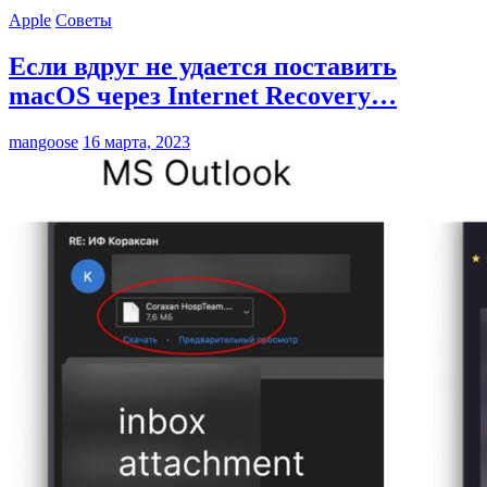
Apple
Советы
Если вдруг не удается поставить
macOS через Internet Recovery…
mangoose
16 марта, 2023