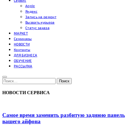
Сервис
Apple
Яндекс
Запись на ремонт
Вызвать курьера
Статус заказа
МАРКЕТ
Семинары
НОВОСТИ
Контакты
ДЛЯ БИЗНЕСА
ОБУЧЕНИЕ
РАССЫЛКА
Поиск:
Поиск
НОВОСТИ СЕРВИСА
Самое время заменить разбитую заднюю панель
вашего айфона