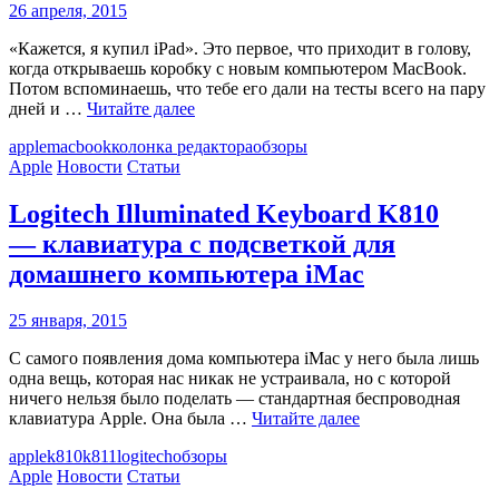
26 апреля, 2015
«Кажется, я купил iPad». Это первое, что приходит в голову,
когда открываешь коробку с новым компьютером MacBook.
Потом вспоминаешь, что тебе его дали на тесты всего на пару
дней и …
Читайте далее
apple
macbook
колонка редактора
обзоры
Apple
Новости
Статьи
Logitech Illuminated Keyboard K810
— клавиатура с подсветкой для
домашнего компьютера iMac
25 января, 2015
С самого появления дома компьютера iMac у него была лишь
одна вещь, которая нас никак не устраивала, но с которой
ничего нельзя было поделать — стандартная беспроводная
клавиатура Apple. Она была …
Читайте далее
apple
k810
k811
logitech
обзоры
Apple
Новости
Статьи