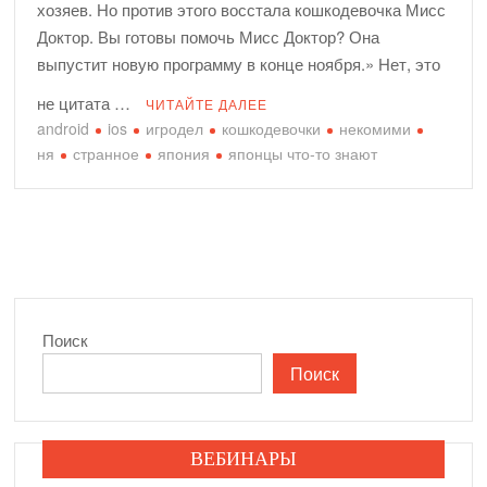
хозяев. Но против этого восстала кошкодевочка Мисс
И снова про то, как легко и непринужденно разбить экран
Доктор. Вы готовы помочь Мисс Доктор? Она
Макбука…
выпустит новую программу в конце ноября.» Нет, это
Приглашаем в пятницу 20 марта на весенний квиз!
не цитата …
ЧИТАЙТЕ ДАЛЕЕ
WiFi в офисе Fixed.one стал еще ближе к посетителям
android
ios
игродел
кошкодевочки
некомими
ня
странное
япония
японцы что-то знают
А когда уже можно менять аккумулятор в айфоне? —
отвечает команда Fixed.one
Реклама Apple: с чего все начиналось
Что ждет Apple дальше?
Средняя стоимость ремонта iPhone в Fixed.one
Мы в Fixed.one нашли куда девать невостребованные
Поиск
айфоны!
Поиск
Прогрессивные скидки на ремонт айфонов в Fixed.one!
ВЕБИНАРЫ