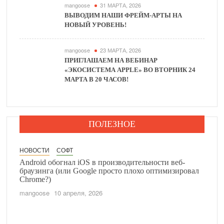
mangoose
31 МАРТА, 2026
ВЫВОДИМ НАШИ ФРЕЙМ-АРТЫ НА
НОВЫЙ УРОВЕНЬ!
mangoose
23 МАРТА, 2026
ПРИГЛАШАЕМ НА ВЕБИНАР
«ЭКОСИСТЕМА APPLE» ВО ВТОРНИК 24
МАРТА В 20 ЧАСОВ!
ПОЛЕЗНОЕ
НОВОСТИ
СОФТ
S в производительности веб-
Конец эпохи: энтузиасты приз
gle просто плохо оптимизировал
борьбе за установку новой ma
mangoose
31 марта, 2026
 2026