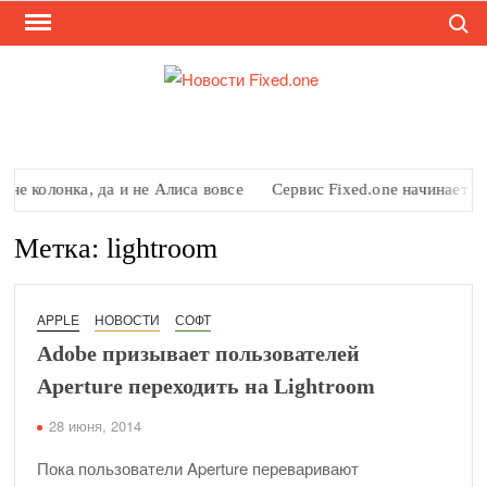
Поиск
Перейти
к
содержимому
НО
Новост
Fixed.o
FIX
олонка, да и не Алиса вовсе
Сервис Fixed.one начинает ремонти
Метка:
lightroom
APPLE
НОВОСТИ
СОФТ
Adobe призывает пользователей
Aperture переходить на Lightroom
28 июня, 2014
Пока пользователи Aperture переваривают