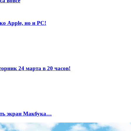
са вовсе
ко Apple, но и PC!
орник 24 марта в 20 часов!
бить экран Макбука…