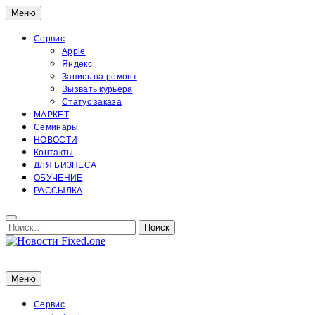
Перейти
Меню
к
содержимому
Сервис
Apple
Яндекс
Запись на ремонт
Вызвать курьера
Статус заказа
МАРКЕТ
Семинары
НОВОСТИ
Контакты
ДЛЯ БИЗНЕСА
ОБУЧЕНИЕ
РАССЫЛКА
Поиск:
Поиск
Новости Fixed.one
Новости Fixed.one
Меню
Сервис