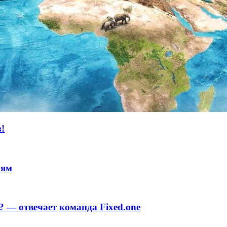
!
лям
 — отвечает команда Fixed.one