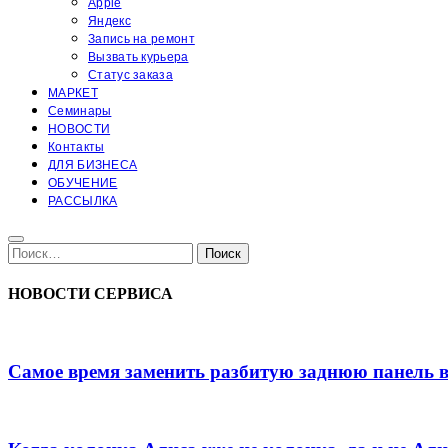
Apple
Яндекс
Запись на ремонт
Вызвать курьера
Статус заказа
МАРКЕТ
Семинары
НОВОСТИ
Контакты
ДЛЯ БИЗНЕСА
ОБУЧЕНИЕ
РАССЫЛКА
Поиск:
Поиск
НОВОСТИ СЕРВИСА
Самое время заменить разбитую заднюю панель 