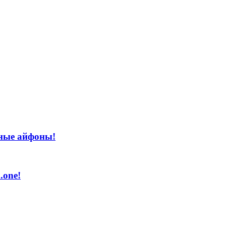
нные айфоны!
.one!