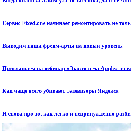
Когда колонка Алиса уже не колонка, да и не Али
Сервис Fixed.one начинает ремонтировать не толь
Выводим наши фрейм-арты на новый уровень!
Приглашаем на вебинар «Экосистема Apple» во вт
Как чаще всего убивают телевизоры Яндекса
И снова про то, как легко и непринужденно раз