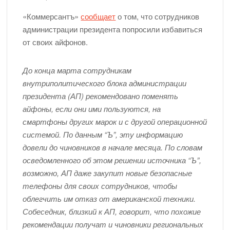
И снова про то, как легко и непринужденно разбить экран
«Коммерсантъ»
сообщает
о том, что сотрудников
Макбука…
администрации президента попросили избавиться
Приглашаем в пятницу 20 марта на весенний квиз!
от своих айфонов.
WiFi в офисе Fixed.one стал еще ближе к посетителям
До конца марта сотрудникам
А когда уже можно менять аккумулятор в айфоне? —
внутриполитического блока администрации
отвечает команда Fixed.one
президента (АП) рекомендовано поменять
Реклама Apple: с чего все начиналось
айфоны, если они ими пользуются, на
Что ждет Apple дальше?
смартфоны других марок и с другой операционной
Средняя стоимость ремонта iPhone в Fixed.one
системой. По данным “Ъ”, эту информацию
довели до чиновников в начале месяца. По словам
Мы в Fixed.one нашли куда девать невостребованные
осведомленного об этом решении источника “Ъ”,
айфоны!
возможно, АП даже закупит новые безопасные
Прогрессивные скидки на ремонт айфонов в Fixed.one!
телефоны для своих сотрудников, чтобы
облегчить им отказ от американской техники.
Собеседник, близкий к АП, говорит, что похожие
рекомендации получат и чиновники региональных