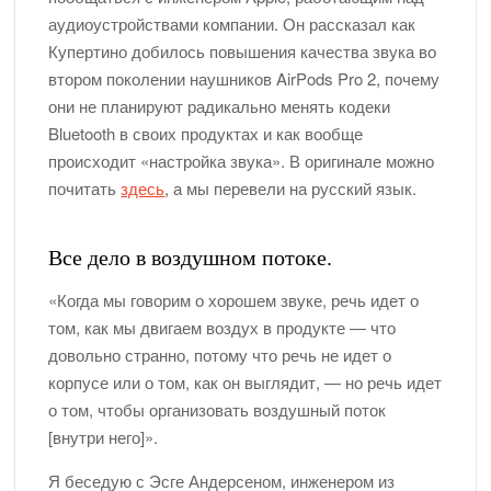
аудиоустройствами компании. Он рассказал как
И снова про то, как легко и непринужденно разбить экран
Макбука…
Купертино добилось повышения качества звука во
Приглашаем в пятницу 20 марта на весенний квиз!
втором поколении наушников AirPods Pro 2, почему
они не планируют радикально менять кодеки
WiFi в офисе Fixed.one стал еще ближе к посетителям
Bluetooth в своих продуктах и как вообще
происходит «настройка звука». В оригинале можно
А когда уже можно менять аккумулятор в айфоне? —
отвечает команда Fixed.one
почитать
здесь
, а мы перевели на русский язык.
Реклама Apple: с чего все начиналось
Что ждет Apple дальше?
Все дело в воздушном потоке.
Средняя стоимость ремонта iPhone в Fixed.one
«Когда мы говорим о хорошем звуке, речь идет о
том, как мы двигаем воздух в продукте — что
Мы в Fixed.one нашли куда девать невостребованные
айфоны!
довольно странно, потому что речь не идет о
Прогрессивные скидки на ремонт айфонов в Fixed.one!
корпусе или о том, как он выглядит, — но речь идет
о том, чтобы организовать воздушный поток
[внутри него]».
Я беседую с Эсге Андерсеном, инженером из