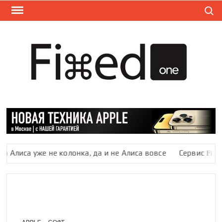
Поиск
Перейти
к
содержимому
НО
Новост
Fixed.o
FIX
иса уже не колонка, да и не Алиса вовсе
Сервис Fixed.one
APPLE
СОФТ