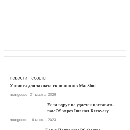
НОВОСТИ
СОФТ
Конец эпохи: энтузиасты признали п
борьбе за установку новой macOS на 
Маки
mangoose
31 марта, 2026
НОВОСТИ
СОВЕТЫ
Утилита для захвата скриншотов MacShot
mangoose
31 марта, 2026
Если вдруг не удается поставить
macOS через Internet Recovery…
mangoose
16 марта, 2023