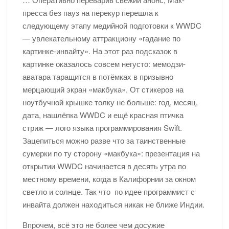
пресса без пауз на перекур перешла к
следующему этапу медийной подготовки к WWDC
— увлекательному аттракциону «гадание по
картинке-инвайту». На этот раз подсказок в
картинке оказалось совсем негусто: мемодзи-
аватара таращится в потёмках в призывно
мерцающий экран «макбука». От стикеров на
ноутбучной крышке толку не больше: год, месяц,
дата, нашлёпка WWDC и ещё красная птичка
стриж — лого языка программирования Swift.
Зацепиться можно разве что за таинственные
сумерки по ту сторону «макбука»: презентация на
открытии WWDC начинается в десять утра по
местному времени, когда в Калифорнии за окном
светло и солнце. Так что по идее программист с
инвайта должен находиться никак не ближе Индии.
Впрочем, всё это не более чем досужие