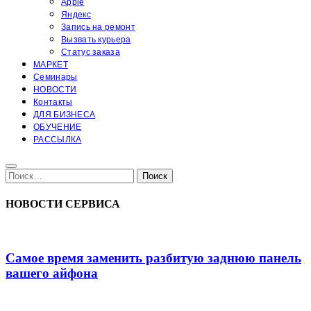
Apple
Яндекс
Запись на ремонт
Вызвать курьера
Статус заказа
МАРКЕТ
Семинары
НОВОСТИ
Контакты
ДЛЯ БИЗНЕСА
ОБУЧЕНИЕ
РАССЫЛКА
Поиск:
Поиск
НОВОСТИ СЕРВИСА
Самое время заменить разбитую заднюю панель
вашего айфона