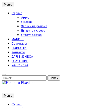
Перейти
Меню
к
содержимому
Сервис
Apple
Яндекс
Запись на ремонт
Вызвать курьера
Статус заказа
МАРКЕТ
Семинары
НОВОСТИ
Контакты
ДЛЯ БИЗНЕСА
ОБУЧЕНИЕ
РАССЫЛКА
Поиск:
Поиск
Новости Fixed.one
Новости Fixed.one
Меню
Сервис