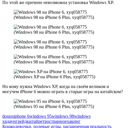
По этой же причине невозможна установка Windows XP.
(Windows 98 на iPhone 6 Plus, xyq058775)
(Windows 98 на iPhone 6 Plus, xyq058775)
(Windows 98 на iPhone 6 Plus, xyq058775)
(Windows 98 на iPhone 6 Plus, xyq058775)
(Windows XP на iPhone 6 Plus, xyq058775)
Но кому нужна Windows XP, когда на своём великом и
могучем iPhone 6 можно играть в старые игры на китайском?
(Windows 95 на iPhone 6 Plus, xyq058775)
dos
ios
iphone 6
windows 95
windows 98
windows
xp
даунгрейд
китай
ретро
странное
хакинг
Навигация
Кошкодевочки, ролевые игры, расширенная реальность