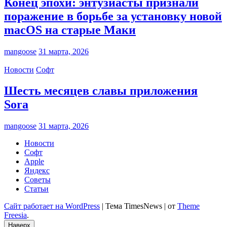
Конец эпохи: энтузиасты признали
поражение в борьбе за установку новой
macOS на старые Маки
mangoose
31 марта, 2026
Новости
Софт
Шесть месяцев славы приложения
Sora
mangoose
31 марта, 2026
Новости
Софт
Apple
Яндекс
Советы
Статьи
Сайт работает на WordPress
|
Тема TimesNews
|
от
Theme
Freesia
.
Наверх