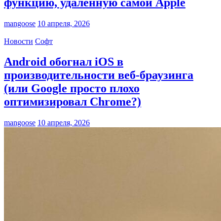
функцию, удалённую самой Apple
mangoose
10 апреля, 2026
Новости
Софт
Android обогнал iOS в
производительности веб-браузинга
(или Google просто плохо
оптимизировал Chrome?)
mangoose
10 апреля, 2026