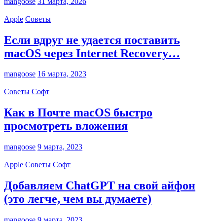
mangoose
31 марта, 2026
Apple
Советы
Если вдруг не удается поставить
macOS через Internet Recovery…
mangoose
16 марта, 2023
Советы
Софт
Как в Почте macOS быстро
просмотреть вложения
mangoose
9 марта, 2023
Apple
Советы
Софт
Добавляем ChatGPT на свой айфон
(это легче, чем вы думаете)
mangoose
9 марта, 2023