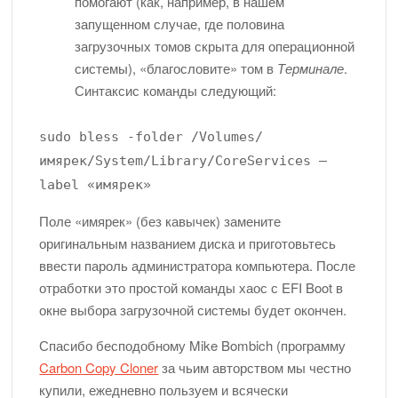
помогают (как, например, в нашем
запущенном случае, где половина
загрузочных томов скрыта для операционной
системы), «благословите» том в
Терминале
.
Синтаксис команды следующий:
sudo bless -folder /Volumes/
имярек/System/Library/CoreServices –
label «имярек»
Поле «имярек» (без кавычек) замените
оригинальным названием диска и приготовьтесь
ввести пароль администратора компьютера. После
отработки это простой команды хаос с EFI Boot в
окне выбора загрузочной системы будет окончен.
Спасибо бесподобному Mike Bombich (программу
Carbon Copy Cloner
за чьим авторством мы честно
купили, ежедневно пользуем и всячески