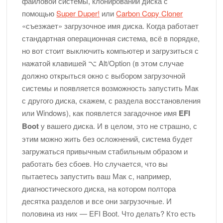
файловой системы, клонировании диска с
И снова про то, как легко и непринужденно разбить экран
помощью
Super Duper!
или
Carbon Copy Cloner
Макбука…
«съезжает» загрузочное имя диска. Когда работает
Приглашаем в пятницу 20 марта на весенний квиз!
стандартная операционная система, всё в порядке,
но вот стоит выключить компьютер и загрузиться с
нажатой клавишей ⌥ Alt/Option (в этом случае
WiFi в офисе Fixed.one стал еще ближе к посетителям
должно открыться окно с выбором загрузочной
системы и появляется возможность запустить Мак
А когда уже можно менять аккумулятор в айфоне? —
отвечает команда Fixed.one
с другого диска, скажем, с раздела восстановления
Реклама Apple: с чего все начиналось
или Windows), как появлется загадочное имя
EFI
Boot
у вашего диска. И в целом, это не страшно, с
Что ждет Apple дальше?
этим можно жить без осложнений, система будет
Средняя стоимость ремонта iPhone в Fixed.one
загружаться привычным стабильным образом и
работать без сбоев. Но случается, что вы
Мы в Fixed.one нашли куда девать невостребованные
айфоны!
пытаетесь запустить ваш Мак с, например,
Прогрессивные скидки на ремонт айфонов в Fixed.one!
диагностического диска, на котором полтора
десятка разделов и все они загрузочные. И
половина из них — EFI Boot. Что делать? Кто есть