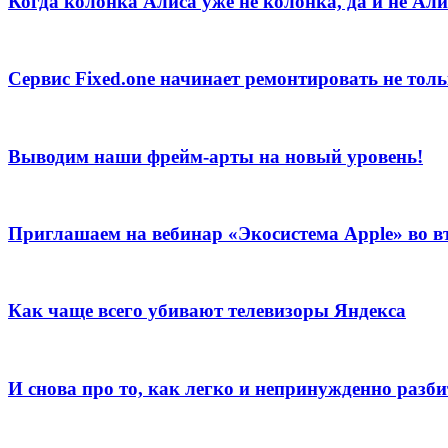
Когда колонка Алиса уже не колонка, да и не Али
Сервис Fixed.one начинает ремонтировать не толь
Выводим наши фрейм-арты на новый уровень!
Приглашаем на вебинар «Экосистема Apple» во вт
Как чаще всего убивают телевизоры Яндекса
И снова про то, как легко и непринужденно раз