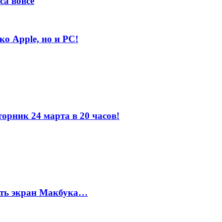
са вовсе
ко Apple, но и PC!
орник 24 марта в 20 часов!
бить экран Макбука…