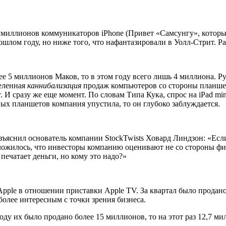
 миллионов коммуникаторов iPhone (Привет «Самсунгу», которы
ошлом году, но ниже того, что нафантазировали в Уолл-Стрит. Р
е 5 миллионов Маков, то в этом году всего лишь 4 миллиона. Ру
деленная
каннибализация
продаж компьютеров со стороны планшет
т. И сразу же еще момент. По словам Типа Кука, спрос на iPad 
ных планшетов компания упустила, то он глубоко заблуждается.
ъяснил основатель компании StockTwists Ховард Линдзон: «Если
сложилось, что инвесторы компанию оценивают не со стороны фи
печатает деньги, но кому это надо?»
pple в отношении приставки Apple TV. За квартал было продано
 более интересным с точки зрения бизнеса.
оду их было продано более 15 миллионов, то на этот раз 12,7 