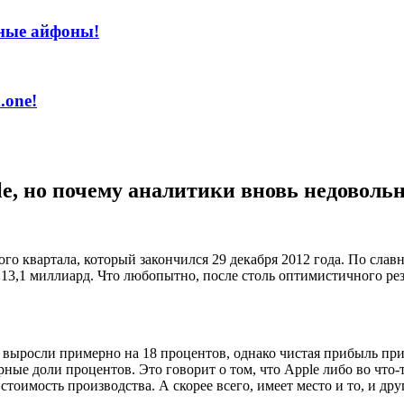
нные айфоны!
.one!
e, но почему аналитики вновь недоволь
го квартала, который закончился 29 декабря 2012 года. По слав
 13,1 миллиард. Что любопытно, после столь оптимистичного ре
выросли примерно на 18 процентов, однако чистая прибыль при 
рные доли процентов. Это говорит о том, что Apple либо во что
стоимость производства. А скорее всего, имеет место и то, и др