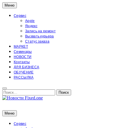
Перейти
Меню
к
содержимому
Сервис
Apple
Яндекс
Запись на ремонт
Вызвать курьера
Статус заказа
МАРКЕТ
Семинары
НОВОСТИ
Контакты
ДЛЯ БИЗНЕСА
ОБУЧЕНИЕ
РАССЫЛКА
Поиск:
Поиск
Новости Fixed.one
Новости Fixed.one
Меню
Сервис