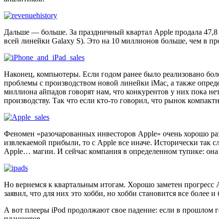
Дальше — больше. За праздничный квартал Apple продала 47,8
всей линейки Galaxy S). Это на 10 миллионов больше, чем в пр
Наконец, компьютеры. Если годом ранее было реализовано боле
проблемы с производством новой линейки iMac, а также опре
миллиона айпадов говорят нам, что конкурентов у них пока не
производству. Так что если кто-то говорил, что рынок компакт
Феномен «разочарованных инвесторов Apple» очень хорошо раз
извлекаемой прибыли, то с Apple все иначе. Исторически так 
Apple… магии. И сейчас компания в определенном тупике: она 
Но вернемся к квартальным итогам. Хорошо заметен прогресс A
заявил, что для них это хобби, но хобби становится все более и
А вот плееры iPod продолжают свое падение: если в прошлом г
планшетов.