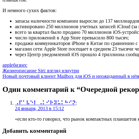
И немного сухих фактов:
запасы наличности компании выросли до 137 миллиардов 
активировано 250 миллионов учетных записей iCloud (за 
всего за квартал было продано 70 миллионов iOS-устройс
число приложений в App Store превысило 800 тысяч;
продажи коммуникаторов iPhone в Китае по сравнению с
магазин сети Apple Store посещает в среднем 23 тысячи ч
через Центр уведомлений iOS прошло 4 триллиона сообще
apple
бизнес
Навигация
Жизнеописание Siri: взгляд изнутри
Новый почтовый клиент Mailbox для iOS и неожиданный в нём
по
записям
Один комментарий к “
Очередной рекор
⠠⠏⠁⠧⠑⠇ ⠠⠅⠊⠗⠽⠥⠅⠓⠊⠝
:
24 января, 2013 в 15:12
«если кто-то говорил, что рынок компактных планшетов к
Добавить комментарий