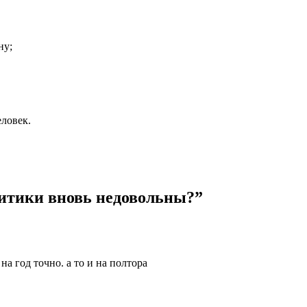
ну;
ловек.
литики вновь недовольны?
”
а год точно. а то и на полтора