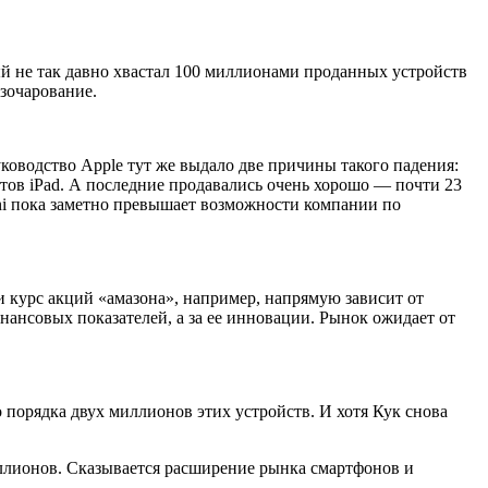
й не так давно хвастал 100 миллионами проданных устройств
азочарование.
ководство Apple тут же выдало две причины такого падения:
ов iPad. А последние продавались очень хорошо — почти 23
mini пока заметно превышает возможности компании по
 курс акций «амазона», например, напрямую зависит от
нансовых показателей, а за ее инновации. Рынок ожидает от
 порядка двух миллионов этих устройств. И хотя Кук снова
миллионов. Сказывается расширение рынка смартфонов и