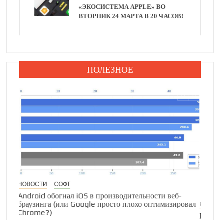
«ЭКОСИСТЕМА APPLE» ВО
ВТОРНИК 24 МАРТА В 20 ЧАСОВ!
ПОЛЕЗНОЕ
НОВОСТИ
СОФТ
Конец эпохи: энтузиасты признали пораже
борьбе за установку новой macOS на стар
mangoose
31 марта, 2026
дительности веб-
плохо оптимизировал